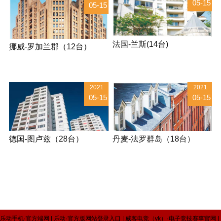
05-15
05-15
法国-兰斯(14台)
挪威-罗加兰郡（12台）
2021
2021
05-15
05-15
德国-图卢兹（28台）
丹麦-法罗群岛（18台）
乐鱼网页版网站官网有限公司
乐动手机·官方端网
|
乐动·官方版网站登录入口
|
威客电竞（vk）·电子竞技赛事官网
|