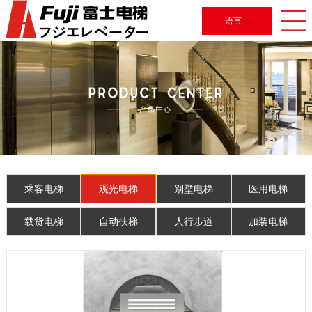
语言
乘客电梯
观光电梯
别墅电梯
医用电梯
载货电梯
自动扶梯
人行步道
加装电梯