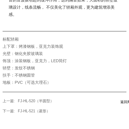
璃设计，线条流畅， 不仅美化了轿厢外观，更为建筑增添美
感。
标配轿厢
上下罩：烤漆钢板，亚克力装饰观
光壁：钢化夹胶玻璃装
饰顶：涂装钢板，亚克力，LED筒灯
轿壁：发纹不锈钢
扶手：不锈钢圆管
地板：PVC（可选大理石）
上一篇:
FJ-HL-520（半圆型）
下一篇:
FJ-HL-521（菱形）